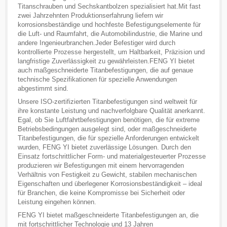
Titanschrauben und Sechskantbolzen spezialisiert hat.Mit fast
zwei Jahrzehnten Produktionserfahrung liefern wir
korrosionsbeständige und hochfeste Befestigungselemente für
die Luft- und Raumfahrt, die Automobilindustrie, die Marine und
andere Ingenieurbranchen.Jeder Befestiger wird durch
kontrollierte Prozesse hergestellt, um Haltbarkeit, Präzision und
langfristige Zuverlässigkeit zu gewährleisten.FENG YI bietet
auch maßgeschneiderte Titanbefestigungen, die auf genaue
technische Spezifikationen für spezielle Anwendungen
abgestimmt sind.
Unsere ISO-zertifizierten Titanbefestigungen sind weltweit für
ihre konstante Leistung und nachverfolgbare Qualität anerkannt.
Egal, ob Sie Luftfahrtbefestigungen benötigen, die für extreme
Betriebsbedingungen ausgelegt sind, oder maßgeschneiderte
Titanbefestigungen, die für spezielle Anforderungen entwickelt
wurden, FENG YI bietet zuverlässige Lösungen. Durch den
Einsatz fortschrittlicher Form- und materialgesteuerter Prozesse
produzieren wir Befestigungen mit einem hervorragenden
Verhältnis von Festigkeit zu Gewicht, stabilen mechanischen
Eigenschaften und überlegener Korrosionsbeständigkeit – ideal
für Branchen, die keine Kompromisse bei Sicherheit oder
Leistung eingehen können.
FENG YI bietet maßgeschneiderte Titanbefestigungen an, die
mit fortschrittlicher Technologie und 13 Jahren