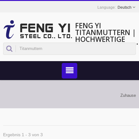
Deutsch
FENG YI
TITANMUTTERN |
HOCHWERTIGE
TITANBEFESTIGU
FÜR LUFT- UND
RAUMFAHRT SOWI
INDUSTRIELLE
ANWENDUNGEN -
FENG YI
Zuhause
Ergebnis 1 - 3 von 3