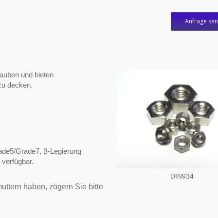
Anfrage se
rauben und bieten
zu decken.
rade5/Grade7, β-Legierung
verfügbar.
DIN934
ttern haben, zögern Sie bitte