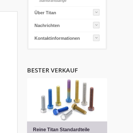
Stahldrahtstange
Über Titan
Nachrichten
Kontaktinformationen
BESTER VERKAUF
Reine Titan Standardteile
Tita