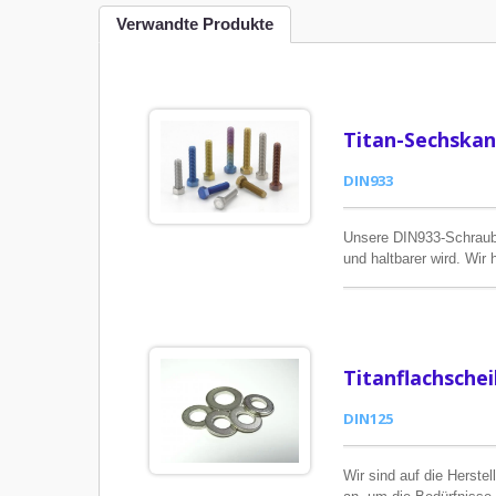
Verwandte Produkte
Titan-Sechska
DIN933
Unsere DIN933-Schraube
und haltbarer wird. Wir
decken.
Titanflachsche
DIN125
Wir sind auf die Herste