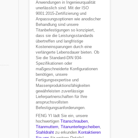
Anwendungen in Ingenieurqualität
unerlässlich sind. Mit der ISO
9001:2015-Zertifizierung und
Anpassungsoptionen wie anodischer
Behandlung sind unsere
Titanbefestigungen so konzipiert,
dass sie die Leistungsstandards
übertreffen und langfristige
Kosteneinsparungen durch eine
verlängerte Lebensdauer bieten. Ob
Sie die Standard-DIN 934-
Spezifikationen oder
maßgeschneiderte Konfigurationen
benötigen, unsere
Fertigungsexpertise und
Massenproduktionsfähigkeiten
gewährleisten zuverlässige
Lieferpartnerschaften für Ihre
anspruchsvollsten
Befestigungsanforderungen.
FENG YI lädt Sie ein, unsere
hochwertigen
Titanschrauben
,
Titanmuttern
,
Titanunterlegscheiben
,
Stahldraht
zu erkunden.
Kontaktieren
Sie uns
für weitere Details!