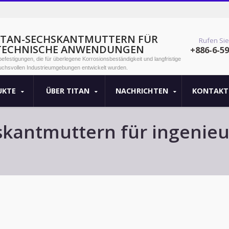
ITAN-SECHSKANTMUTTERN FÜR
Rufen Sie
TECHNISCHE ANWENDUNGEN
+886-6-5
festigungen, die für überlegene Korrosionsbeständigkeit und langfristige
ruchsvollen Industrieumgebungen entwickelt wurden.
UKTE
ÜBER TITAN
NACHRICHTEN
KONTAKT
kantmuttern für ingenieu