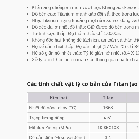
Khả năng chống ăn mòn vượt trội: Kháng acid-base t
Độ bền cao: Titanium mạnh gấp đôi sắt theo trọng lư
Nhẹ: Titanium nặng khoảng một nửa so với đồng và k
Độ dẻo dai ở nhiệt độ thấp: Giữ được độ bền trong mô
Từ tính cực thấp: Độ thẩm thấu chỉ 1.00005.
Không độc hại: không dễ tách ion, an toàn và thân th
Hệ số dẫn nhiệt thấp: Độ dẫn nhiệt (17 W/m℃) chỉ 8
Hệ số giãn nở nhiệt thấp: Tỷ lệ giãn nở nhiệt (8.4 X 
Xử lý anod: Có thể có màu sắc thông qua quá trình a
Các tính chất vật lý cơ bản của Titan (so 
Kim loại
Titan
Nhiệt độ nóng chảy (°C)
1668
Trọng lượng riêng
4.51
Mô đun Young (MPa)
10.85X103
7
Độ dẫn điện (% so với đồng)
3.1