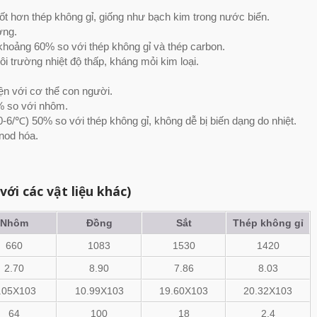
ốt hơn thép không gỉ, giống như bạch kim trong nước biển.
ợng.
hoảng 60% so với thép không gỉ và thép carbon.
i trường nhiệt độ thấp, kháng mỏi kim loại.
iện với cơ thể con người.
% so với nhôm.
10-6/℃) 50% so với thép không gỉ, không dễ bị biến dạng do nhiệt.
nod hóa.
Các bộ phận tùy chỉnh
Titanium
với các vật liệu khác)
Nhôm
Đồng
Sắt
Thép không gỉ
660
1083
1530
1420
2.70
8.90
7.86
8.03
.05X103
10.99X103
19.60X103
20.32X103
64
100
18
2.4