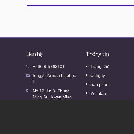
Liên hệ
Thông tin
Italy
Triển lãm Phụ kiện Quốc tế 2026
+886-6-5962101
Trang chủ
08
Chúng tôi chân thành mời bạn đến thăm
fengyi.ti@msa.hinet.ne
Công ty
OCT
gian hàng của chúng tôi tại Triển lãm Bộ
ến thăm
t
Sản phẩm
phận Quốc tế 2026
2026
 lãm Bộ
No.12, Ln.3, Shung
Về Titan
Ming St., Kwan Miao
Đọc Thêm
Tin tức
Dist., Tainan City
71841, Taiwan
Thông tin liên hệ