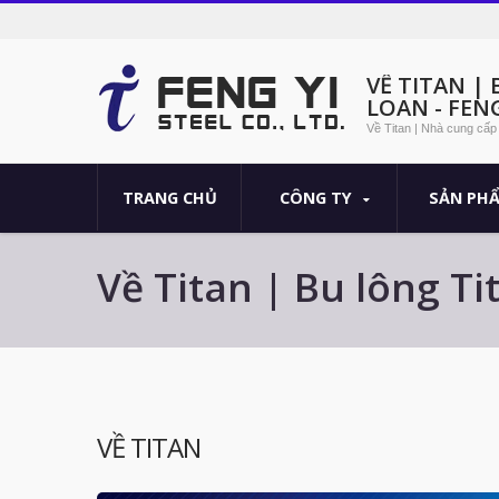
VỀ TITAN |
LOAN - FENG
Về Titan | Nhà cung cấp 
TRANG CHỦ
CÔNG TY
SẢN PH
Về Titan | Bu lông T
VỀ TITAN