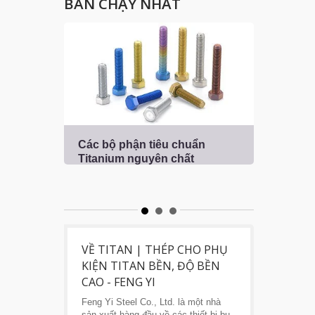
BÁN CHẠY NHẤT
Các bộ phận tiêu chuẩn
Các 
Titanium nguyên chất
kim 
VỀ TITAN | THÉP CHO PHỤ
KIỆN TITAN BỀN, ĐỘ BỀN
CAO - FENG YI
Feng Yi Steel Co., Ltd. là một nhà
sản xuất hàng đầu về các thiết bị bu