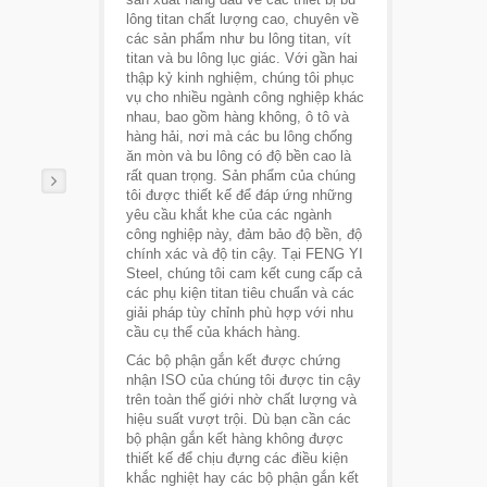
lông titan chất lượng cao, chuyên về
các sản phẩm như bu lông titan, vít
titan và bu lông lục giác. Với gần hai
thập kỷ kinh nghiệm, chúng tôi phục
vụ cho nhiều ngành công nghiệp khác
nhau, bao gồm hàng không, ô tô và
hàng hải, nơi mà các bu lông chống
ăn mòn và bu lông có độ bền cao là
rất quan trọng. Sản phẩm của chúng
tôi được thiết kế để đáp ứng những
yêu cầu khắt khe của các ngành
công nghiệp này, đảm bảo độ bền, độ
chính xác và độ tin cậy. Tại FENG YI
Steel, chúng tôi cam kết cung cấp cả
các phụ kiện titan tiêu chuẩn và các
giải pháp tùy chỉnh phù hợp với nhu
cầu cụ thể của khách hàng.
Các bộ phận gắn kết được chứng
nhận ISO của chúng tôi được tin cậy
trên toàn thế giới nhờ chất lượng và
hiệu suất vượt trội. Dù bạn cần các
bộ phận gắn kết hàng không được
thiết kế để chịu đựng các điều kiện
khắc nghiệt hay các bộ phận gắn kết