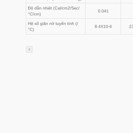
Độ dẫn nhiệt (Cal/cm2/Sec/
0.041
°C/cm)
Hệ số giãn nở tuyến tính (/
8.4X10-6
2
°C)