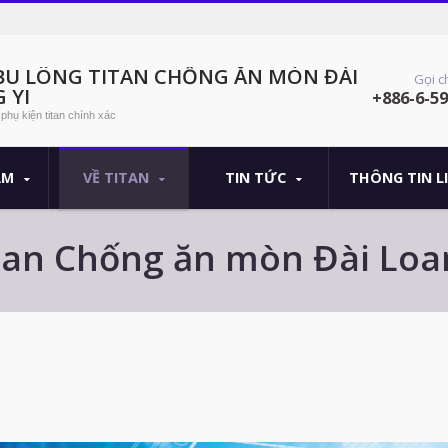
 BU LÔNG TITAN CHỐNG ĂN MÒN ĐÀI
Gọi c
 YI
+886-6-5
phụ kiện titan chính xác
ẨM
VỀ TITAN
TIN TỨC
THÔNG TIN L
itan Chống ăn mòn Đài Loan