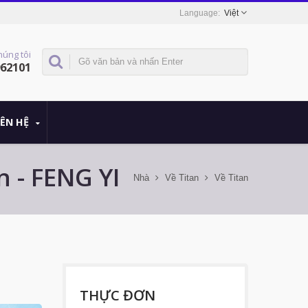
Việt
húng tôi
962101
IÊN HỆ
 - FENG YI
Nhà
Về Titan
Về Titan
THỰC ĐƠN