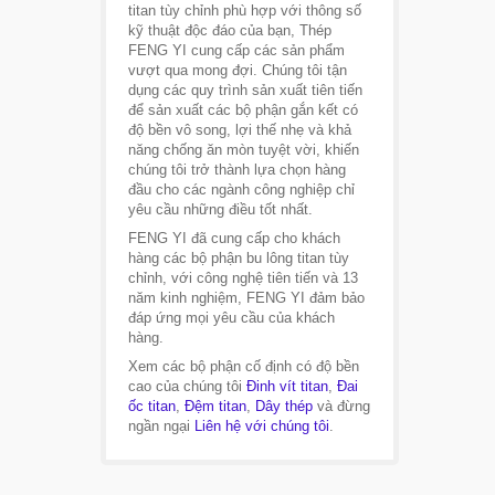
titan tùy chỉnh phù hợp với thông số
kỹ thuật độc đáo của bạn, Thép
FENG YI cung cấp các sản phẩm
vượt qua mong đợi. Chúng tôi tận
dụng các quy trình sản xuất tiên tiến
để sản xuất các bộ phận gắn kết có
độ bền vô song, lợi thế nhẹ và khả
năng chống ăn mòn tuyệt vời, khiến
chúng tôi trở thành lựa chọn hàng
đầu cho các ngành công nghiệp chỉ
yêu cầu những điều tốt nhất.
FENG YI đã cung cấp cho khách
hàng các bộ phận bu lông titan tùy
chỉnh, với công nghệ tiên tiến và 13
năm kinh nghiệm, FENG YI đảm bảo
đáp ứng mọi yêu cầu của khách
hàng.
Xem các bộ phận cố định có độ bền
cao của chúng tôi
Đinh vít titan
,
Đai
ốc titan
,
Đệm titan
,
Dây thép
và đừng
ngần ngại
Liên hệ với chúng tôi
.