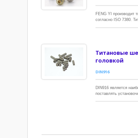
FENG YI производит т
согласно ISO 7380. Т
высокую удельную про
низким температурам,
превосходящими нерж
Титановые ше
головкой
DIN916
DIN916 является наиб
поставлять установочн
(собачий конец). Есл
изготовить их по ваше