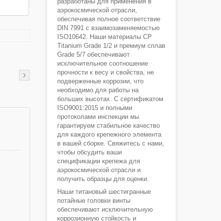
разработаны для применения в
аэрокосмической отрасли,
обеспечивая полное соответствие
DIN 7991 с взаимозаменяемостью
ISO10642. Наши материалы CP
Titanium Grade 1/2 и премиум сплав
Grade 5/7 обеспечивают
исключительное соотношение
прочности к весу и свойства, не
подверженные коррозии, что
необходимо для работы на
больших высотах. С сертификатом
ISO9001:2015 и полными
протоколами инспекции мы
гарантируем стабильное качество
для каждого крепежного элемента
в вашей сборке. Свяжитесь с нами,
чтобы обсудить ваши
спецификации крепежа для
аэрокосмической отрасли и
получить образцы для оценки.
Наши титановый шестигранные
потайные головки винты
обеспечивают исключительную
коррозионную стойкость и