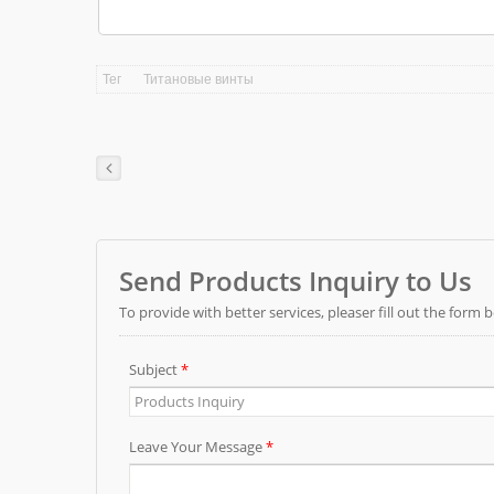
Тег
Титановые винты