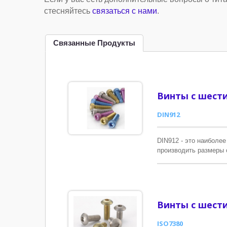
стесняйтесь
связаться с нами
.
Связанные Продукты
Винты с шести
DIN912
DIN912 - это наиболе
производить размеры о
M3 до M10, если ваш 
изготовить по индивид
Винты с шести
ISO7380