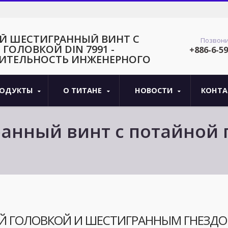
Й ШЕСТИГРАННЫЙ ВИНТ С
Позвони
ГОЛОВКОЙ DIN 7991 -
+886-6-5
ИТЕЛЬНОСТЬ ИНЖЕНЕРНОГО
ановые крепежи, изготовленные в соответствии со стандартами DIN
критически важных приложений, требующих превосходной
РОДУКТЫ
О ТИТАНЕ
НОВОСТИ
КОНТА
и и долгосрочной надежности.
нный винт с потайной г
ь инженерного класса
Й ГОЛОВКОЙ И ШЕСТИГРАННЫМ ГНЕЗД