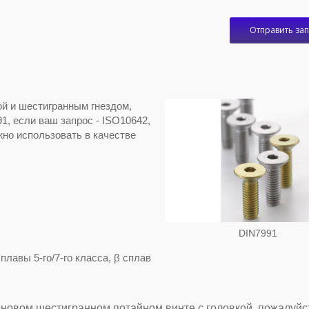
Отправить за
ой и шестигранным гнездом,
1, если ваш запрос - ISO10642,
жно использовать в качестве
DIN7991
плавы 5-го/7-го класса, β сплав
ановом шестигранном потайном винте с головкой, пожалуйст