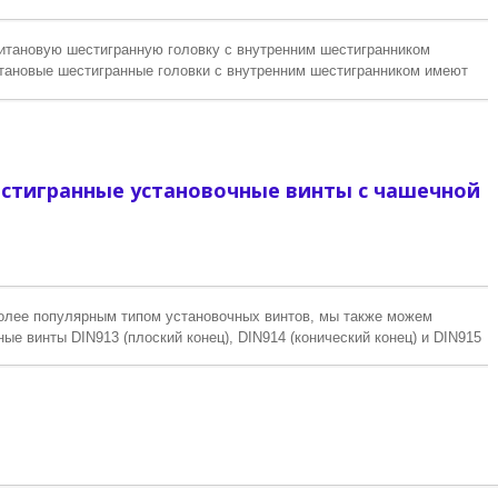
Индивидуальные детал
титана
итановую шестигранную головку с внутренним шестигранником
итановые шестигранные головки с внутренним шестигранником имеют
чность, высокую усталостную прочность, отличную стойкость к
 выдающуюся коррозионную стойкость, что делает их
авеющие винты.
стигранные установочные винты с чашечной
олее популярным типом установочных винтов, мы также можем
ые винты DIN913 (плоский конец), DIN914 (конический конец) и DIN915
и вам нужны другие типы установочных винтов, мы также можем
му заказу.