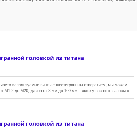
гранной головкой из титана
е часто используемые винты с шестигранным отверстием, мы можем
т M1.2 до M20, длина от 3 мм до 100 мм. Также у нас есть запасы от
требуемый размер превышает наш диапазон запасов, мы можем
уальному заказу.
гранной головкой из титана