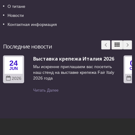
О титане
Новости
Контактная информация
Последние новости
Выставка крепежа Италия 2026
24
0
Мы искренне приглашаем вас посетить
JUN
O
наш стенд на выставке крепежа Fair Italy
2026 года
2026
2
Читать Далее
Copyright © 2026
Feng Yi Steel Co., Ltd.
All Rights Reserved.