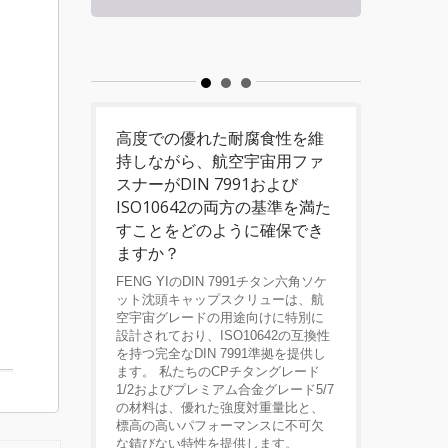
高度での優れた耐腐食性を維
持しながら、航空宇宙用ファ
スナーがDIN 7991および
ISO10642の両方の基準を満た
すことをどのように確保でき
ますか？
FENG YIのDIN 7991チタン六角ソケ
ット沈頭キャップスクリューは、航
空宇宙グレードの用途向けに特別に
設計されており、ISO10642の互換性
を持つ完全なDIN 7991準拠を提供し
ます。 私たちのCPチタングレード
1/2およびプレミアム合金グレード5/7
の材料は、優れた強度対重量比と、
標高の高いパフォーマンスに不可欠
な錆びない特性を提供します。