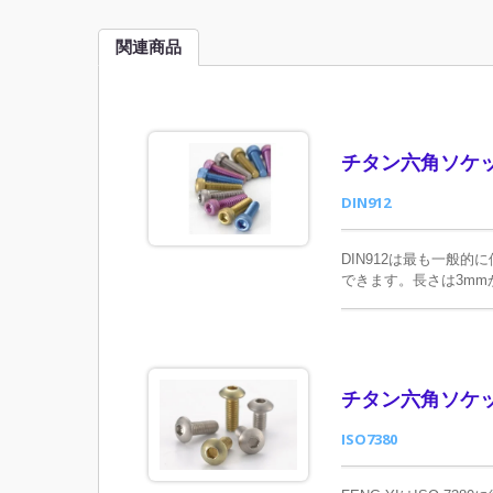
関連商品
チタン六角ソケ
DIN912
DIN912は最も一般
できます。長さは3mm
庫範囲を超えるサイズ
チタン六角ソケ
ISO7380