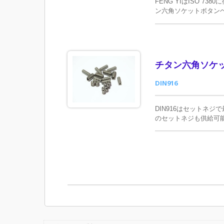
FENG YIはISO 
ン六角ソケットボタン
耐腐食性を持ち、ステ
チタン六角ソケッ
DIN916
DIN916はセットネジで最
のセットネジも供給可
タマイズも可能です。