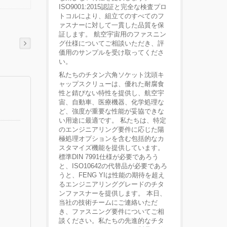
ISO9001:2015認証と完全な検査プロ
トコルにより、組立てのすべてのフ
ァスナーに対して一貫した品質を保
証します。 航空宇宙用のファスニン
グ仕様についてご相談いただき、評
価用のサンプルを受け取ってくださ
い。
私たちのチタン六角ソケット沈頭キ
ャップスクリューは、優れた耐腐食
性と錆びない特性を提供し、航空宇
宙、自動車、医療機器、化学処理な
ど、強度が重要な性能が妥協できな
い用途に最適です。 私たちは、特定
のエンジニアリング要件に応じた陽
極処理オプションを含む包括的なカ
スタマイズ機能を提供しています。
標準DIN 7991仕様が必要であろう
と、ISO10642の代替品が必要であろ
うと、FENG YIは性能の期待を超え
るエンジニアリンググレードのチタ
ンファスナーを提供します。 本日、
当社の技術チームにご連絡いただ
き、ファスニング要件についてご相
談ください。私たちの先進的なチタ