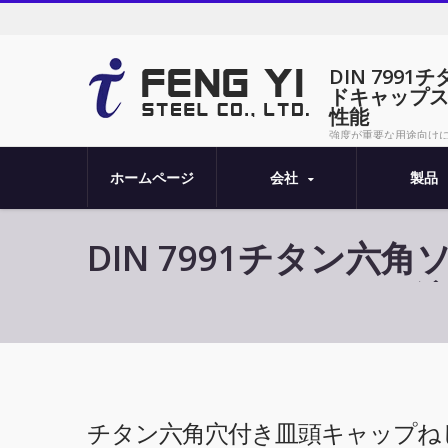
DIN 79
ドキャップス
性能
強度が重要な用途向けに
ISO10642規格に
ホームページ
会社
製品
DIN 7991チタン
ー - エンジニアリン
チタン六角穴付き皿頭キャップね