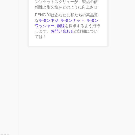
ンソケットスクリューが、製品の信
頼性と耐久性をどのように向上させ
FENG YIはあなたに私たちの高品質
な
チタンネジ
,
チタンナット
,
チタン
ワッシャー
,
鋼線
を探求するよう招待
します。
お問い合わせ
の詳細につい
ては！