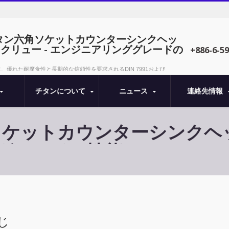
91チタン六角ソケットカウンターシンクヘッ
クリュー - エンジニアリンググレードの
+886-6-5
、優れた耐腐食性と長期的な信頼性を要求されるDIN 7991および
基づいて製造されたプロフェッショナルなチタンファスナー。
チタンについて
ニュース
連絡先情報
六角ソケットカウンターシンク
ググレードの性能
じ