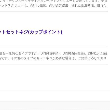
7380に従ってチタン六角ソケットボタンヘッドスクリューを製造しています。チタ
ヘッドスクリューは、高い比強度、高い疲労強度、優れた低温靭性、優れた
チタンカスタマイズ部品
ンレススクリューよりも優れています。
トセットネジ(カップポイント)
も一般的なタイプですが、DIN913(平頭)、DIN914(円錐頭)、DIN915(犬頭)
能です。その他のタイプのセットネジが必要な場合は、ご要望に応じてカス