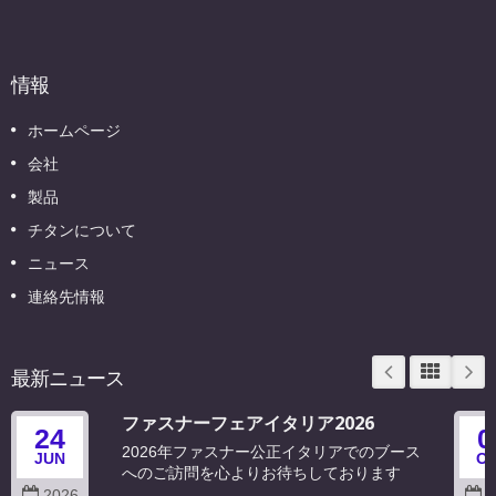
情報
ホームページ
会社
製品
チタンについて
ニュース
連絡先情報
最新ニュース
ファスナーフェアイタリア2026
24
0
2026年ファスナー公正イタリアでのブース
JUN
O
へのご訪問を心よりお待ちしております
2026
2