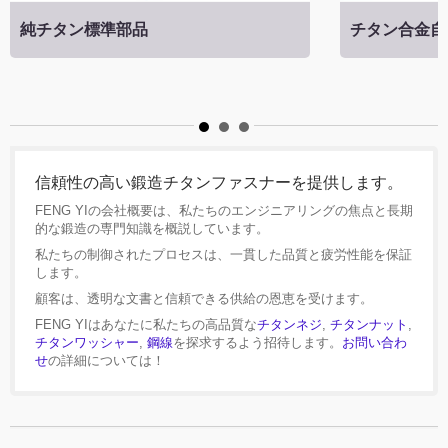
純チタン標準部品
チタン合金自
信頼性の高い鍛造チタンファスナーを提供します。
FENG YIの会社概要は、私たちのエンジニアリングの焦点と長期
的な鍛造の専門知識を概説しています。
私たちの制御されたプロセスは、一貫した品質と疲労性能を保証
します。
顧客は、透明な文書と信頼できる供給の恩恵を受けます。
FENG YIはあなたに私たちの高品質な
チタンネジ
,
チタンナット
,
チタンワッシャー
,
鋼線
を探求するよう招待します。
お問い合わ
せ
の詳細については！