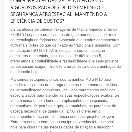
COMPONENTES DE FIXAÇÃO ATENDAM A
RIGOROSOS PADRÕES DE DESEMPENHO E
SEGURANÇA AEROESPACIAL, MANTENDO A
EFICIÊNCIA DE CUSTOS?
Os parafusos de cabeça hexagonal de titânio forjados a frio da
FENG YI superam os requisitos de grau aeroespacial por meio
de tecnologia de forjamento avançada que produz componentes
40% mais fortes do que os fixadores tradicionais usinados. Com
certificação ISO 9001:2015, equipamentos de inspeção
completos e materiais, incluindo liga de titânio grau 5,
oferecemos a confiabilidade e rastreabilidade que seus projetos
aeroespaciais exigem. Solicite uma amostra e documentação de
certificação hoje.
Mantemos estoques prontos dos tamanhos M3 a M10 para
atender a requisitos de entrega urgentes e oferecemos opções
de personalização completas, incluindo tratamentos anódicos
especializados para atender às suas especificações exatas. Se
você precisa de fixadores para aplicações aeroespaciais,
automotivas, de petróleo e gás, ou marinhas, os parafusos de
cabeça hexagonal de titânio da FENG YI oferecem o
desempenho crítico de resistência que seus projetos exigem.
Entre em contato com nossa equipe de vendas internacional
hoje para discutir suas necessidades de fixação e descobrir