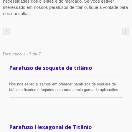
necessidades dos clientes e do mercado. Se você estiver
interessado em nossos parafusos de titânio, fique à vontade para
nos consultar.
Resultado 1 - 7 de 7
Parafuso de soquete de titânio
Nós nos especializamos em oferecer parafusos de soquete de
titânio e fixadores forjados para uma ampla gama de aplicações.
Através da tecnologia de forjamento, nossos parafusos de titânio
podem ser mais fortes e seguros do que as peças de titânio
usinadas comuns. Além disso, também pode acelerar a produção
em massa, reduzir a perda de material e o custo unitário.
Parafuso Hexagonal de Titânio