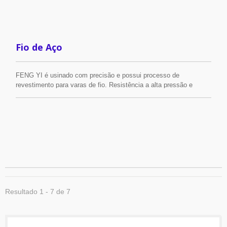
peso do material de aço inoxidável e possui excelente resistência
a ácidos e álcalis, além de baixa temperatura, não toxicidade e
muito mais.
Fio de Aço
FENG YI é usinado com precisão e possui processo de
revestimento para varas de fio. Resistência a alta pressão e
anticorrosão são as duas maiores vantagens de nossos produtos;
além disso, o produto é certificado por padrões internacionais.
FENG YI se especializa em oferecer varas de arame de aço de
qualidade. Os principais materiais são aço carbono e aço
inoxidável. Também fornecemos produtos de aço recozido de
qualidade para diferentes finalidades. Se você tiver necessidades
personalizadas, também fornecemos fios sob medida de acordo
com suas especificações especiais, e ao contrário de outros
fornecedores, também oferecemos entregas rápidas para todos os
locais.
Resultado 1 - 7 de 7