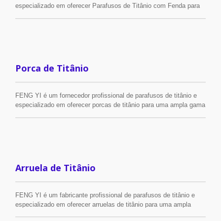
especializado em oferecer Parafusos de Titânio com Fenda para
uma ampla gama de aplicações. O material de titânio pesa
apenas 60% do material de aço inoxidável e possui excelente
resistência a ácidos e álcalis, além de baixa temperatura, não
toxicidade e muito mais.
Porca de Titânio
FENG YI é um fornecedor profissional de parafusos de titânio e
especializado em oferecer porcas de titânio para uma ampla gama
de aplicações. O material de titânio pesa apenas 60% do peso do
material de aço inoxidável e possui excelente resistência a ácidos
e álcalis, além de baixa temperatura, não toxicidade e muito mais.
Arruela de Titânio
FENG YI é um fabricante profissional de parafusos de titânio e
especializado em oferecer arruelas de titânio para uma ampla
gama de aplicações. O material de titânio pesa apenas 60% do