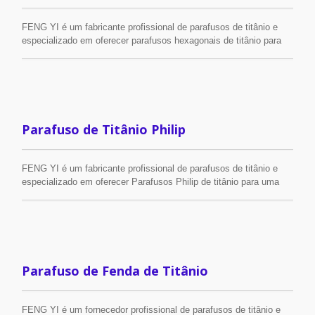
FENG YI é um fabricante profissional de parafusos de titânio e
especializado em oferecer parafusos hexagonais de titânio para
uma ampla gama de aplicações. Os parafusos de titânio pesam
apenas 60% do peso dos parafusos de aço inoxidável e têm
excelente resistência a ácidos e álcalis, bem como a baixas
temperaturas, não são tóxicos e muito mais.
Parafuso de Titânio Philip
FENG YI é um fabricante profissional de parafusos de titânio e
especializado em oferecer Parafusos Philip de titânio para uma
ampla gama de aplicações. Os parafusos de titânio pesam
apenas 60% do peso dos parafusos de aço inoxidável e têm
excelente resistência a ácidos e álcalis, além de baixa
temperatura, não toxicidade e muito mais.
Parafuso de Fenda de Titânio
FENG YI é um fornecedor profissional de parafusos de titânio e