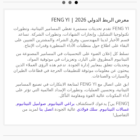
معرض الربط الدولي 2026 | FENG YI
FENG YI تقدم تحديثات مستمرة تغطي المسامير التيتانية، وتطورات
تكنولوجيا التشكيل، وإنجازات الشهادات، وتطورات الشركة. تساعد
قسم الأخبار لدينا المهندسين، وفرق الشراء، والمشترين الفنيين على
البقاء على اطلاع حول متطلبات الأداء المتطورة وقدرات الإنتاج.
تسلط كل إعلان الضوء على التحسينات في المسامير المصنوعة من
التيتانيوم المطروق على البارد، وتعزيزات في موثوقية المواد،
وتحديثات تتعلق بمعايير إدارة الجودة. تدعم هذه الرؤى العملاء الذين
يبحثون عن معلومات موثوقة للتطبيقات الحرجة في قطاعات الطيران
والسيارات والصناعات.
ابق على اتصال مع FENG YI لمتابعة الابتكارات في تصنيع المسامير
التيتانية، وتحسين العمليات، وتطورات الإمداد العالمية التي تؤثر على
أداء المكونات عالية القوة ومقاومة التآكل.
['FENG يي'] يدعوك لاستكشاف
براغي التيتانيوم
,
صواميل التيتانيوم
,
غسالات التيتانيوم
,
سلك فولاذي
عالية الجودة.
اتصل بنا
لمزيد من
التفاصيل!