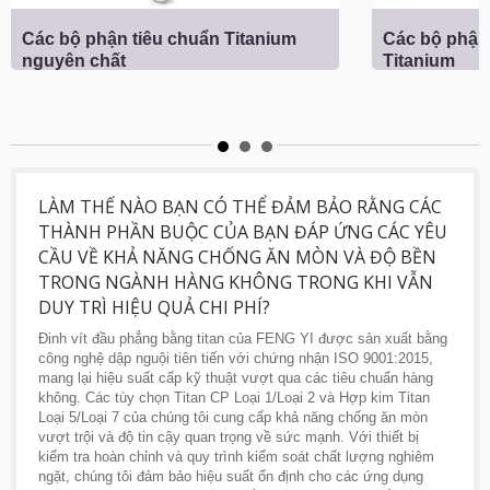
Các bộ phận tiêu chuẩn Titanium
Các bộ phận
nguyên chất
Titanium
LÀM THẾ NÀO BẠN CÓ THỂ ĐẢM BẢO RẰNG CÁC
THÀNH PHẦN BUỘC CỦA BẠN ĐÁP ỨNG CÁC YÊU
CẦU VỀ KHẢ NĂNG CHỐNG ĂN MÒN VÀ ĐỘ BỀN
TRONG NGÀNH HÀNG KHÔNG TRONG KHI VẪN
DUY TRÌ HIỆU QUẢ CHI PHÍ?
Đinh vít đầu phẳng bằng titan của FENG YI được sản xuất bằng
công nghệ dập nguội tiên tiến với chứng nhận ISO 9001:2015,
mang lại hiệu suất cấp kỹ thuật vượt qua các tiêu chuẩn hàng
không. Các tùy chọn Titan CP Loại 1/Loại 2 và Hợp kim Titan
Loại 5/Loại 7 của chúng tôi cung cấp khả năng chống ăn mòn
vượt trội và độ tin cậy quan trọng về sức mạnh. Với thiết bị
kiểm tra hoàn chỉnh và quy trình kiểm soát chất lượng nghiêm
ngặt, chúng tôi đảm bảo hiệu suất ổn định cho các ứng dụng