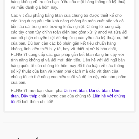
hàng không vũ trụ của bạn. Yêu cầu một bảng thông số kỹ thuật
và mẫu đánh giá hôm nay.
Các vít đầu phẳng bằng titan của chúng tôi được thiết kế cho
các ứng dụng yêu cầu khả năng chống ăn mòn xuất sắc và độ
bền lâu dài trong môi trường khắc nghiệt. Chúng tôi cung cấp
các tùy chọn tùy chỉnh toàn diện bao gồm xử lý anod và sửa đổi
các bộ phận chuyên biệt để đáp ứng các yêu cầu kỹ thuật cụ thể
của bạn. Dù bạn cần các bộ phận gắn kết tiêu chuẩn hàng
không, linh kiện thiết bị y tế, hay vít thiết bị xử lý hóa chất,
FENG YI cung cấp các giải pháp gắn kết titan đáng tin cậy với
tính năng không gỉ và đổi mới tiên tiến. Liên hệ với đội ngũ bán
hàng quốc tế của chúng tôi hôm nay để thảo luận về các thông
số kỹ thuật của bạn và khám phá cách mà các vít titan của
chúng tôi có thể nâng cao hiệu suất và độ tin cậy của sản phẩm
của bạn.
FENG YI mời bạn khám phá
Đinh vít titan
,
Đai ốc titan
,
Đệm
titan
,
Dây thép
chất lượng cao của chúng tôi.
Liên hệ với chúng
tôi
để biết thêm chi tiết!