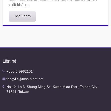
xuất khẩu...
Đọc Thêm
Liên hệ
+886-6-5962101
fengyi.ti@msa.hinet.net
No.12, Ln.3, Shung Ming St., Kwan Miao Dist., Tainan City
71841, Taiwan