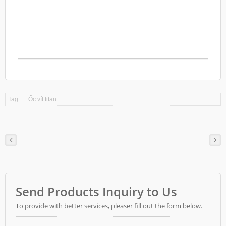
thể cung cấp các loại vít đầu nửa cầu Philip
khác kích thước đầu vít theo tiêu chuẩn JIS
B1111 hoặc DIN7985. Ngay cả khi yêu cầu của
bạn là kích thước inch theo tiêu chuẩn ASME,
chúng tôi cũng có thể cung cấp. Vui lòng cho
chúng tôi biết bạn cần loại hoặc kích thước đầu
vít nào, chúng tôi sẽ đáp ứng yêu cầu của bạn
để cung cấp vít.
Tag
Ốc vít titan