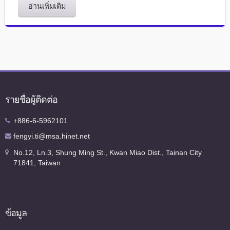
อ่านเพิ่มเติม
รายชื่อผู้ติดต่อ
+886-6-5962101
fengyi.ti@msa.hinet.net
No.12, Ln.3, Shung Ming St., Kwan Miao Dist., Tainan City
71841, Taiwan
ข้อมูล