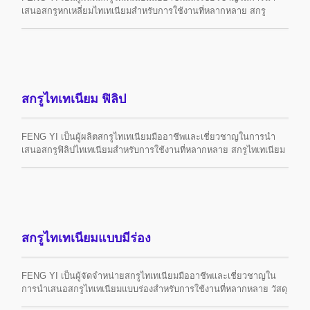
เสนอสกรูหกเหลี่ยมไทเทเนียมสำหรับการใช้งานที่หลากหลาย สกรู
ไทเทเนียมมีน้ำหนักเพียง 60% ของสกรูสแตนเลสและมีความต้านทานที่
ยอดเยี่ยมต่อกรดและด่าง รวมถึงอุณหภูมิต่ำ ความไม่เป็นพิษ และอื่นๆ
อีกมากมาย.
สกรูไทเทเนียม ฟิลิป
FENG YI เป็นผู้ผลิตสกรูไทเทเนียมมืออาชีพและเชี่ยวชาญในการนำ
เสนอสกรูฟิลิปไทเทเนียมสำหรับการใช้งานที่หลากหลาย สกรูไทเทเนียม
มีน้ำหนักเพียง 60% ของสกรูสแตนเลสและมีความต้านทานที่ยอดเยี่ยม
ต่อกรดและด่าง รวมถึงอุณหภูมิต่ำ ความไม่เป็นพิษ และอื่นๆ อีก
มากมาย.
สกรูไทเทเนียมแบบมีร่อง
FENG YI เป็นผู้จัดจำหน่ายสกรูไทเทเนียมมืออาชีพและเชี่ยวชาญใน
การนำเสนอสกรูไทเทเนียมแบบร่องสำหรับการใช้งานที่หลากหลาย วัสดุ
ไทเทเนียมมีน้ำหนักเพียง 60% ของวัสดุสแตนเลสและมีความต้านทานที่