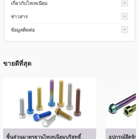
เกี่ยวกับไทเทเนียม
ข่าวสาร
ข้อมูลติดต่อ
ขายดีที่สุด
ชิ้นส่วนมาตรฐานไทเทเนียมบริสุทธิ์
อุปกรณ์ยึดจ