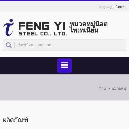
ไทย
หมวดหมู่น็อต
ไทเทเนียม
บ้าน
หมวดหมู่
ผลิตภัณฑ์