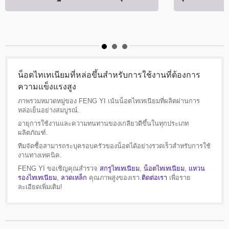
น็อตไทเทเนียมที่หล่อขึ้นสำหรับการใช้งานที่ต้องการ
ความแข็งแรงสูง
ภาพรวมหมวดหมู่ของ FENG YI เน้นน็อตไทเทเนียมที่ผลิตผ่านการ
หล่อเย็นอย่างสมบูรณ์.
อายุการใช้งานและความทนทานของเกลียวดีขึ้นในทุกประเภท
ผลิตภัณฑ์.
ทีมจัดซื้อสามารถระบุครอบครัวของน็อตได้อย่างรวดเร็วสำหรับการใช้
งานทางเทคนิค.
FENG YI ขอเชิญคุณสำรวจ
สกรูไทเทเนียม
,
น็อตไทเทเนียม
,
แหวน
รองไทเทเนียม
,
ลวดเหล็ก
คุณภาพสูงของเรา.
ติดต่อเรา
เพื่อราย
ละเอียดเพิ่มเติม!