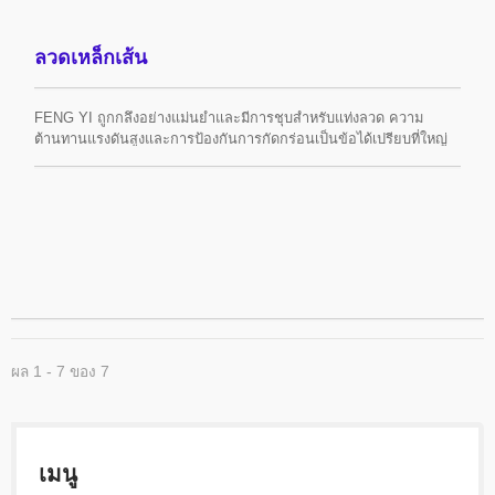
ลวดเหล็กเส้น
FENG YI ถูกกลึงอย่างแม่นยำและมีการชุบสำหรับแท่งลวด ความ
ต้านทานแรงดันสูงและการป้องกันการกัดกร่อนเป็นข้อได้เปรียบที่ใหญ่
ที่สุดสองประการของผลิตภัณฑ์ของเรา นอกจากนี้ ผลิตภัณฑ์ยังได้รับ
การรับรองตามมาตรฐานสากล. FENG YI เชี่ยวชาญในการนำเสนอ
แท่งลวดเหล็กคุณภาพ วัสดุหลักคือเหล็กกล้าคาร์บอนและเหล็กกล้าไร้
สนิม เรายังมีผลิตภัณฑ์เหล็กอบคุณภาพสำหรับวัตถุประสงค์ที่แตกต่าง
กัน หากคุณมีความต้องการที่กำหนดเอง เรายังมีลวดที่ปรับแต่งตาม
สเปคพิเศษของคุณ และแตกต่างจากผู้จัดจำหน่ายรายอื่น เรายังมีการ
จัดส่งที่รวดเร็วไปยังทุกสถานที่.
ผล 1 - 7 ของ 7
เมนู