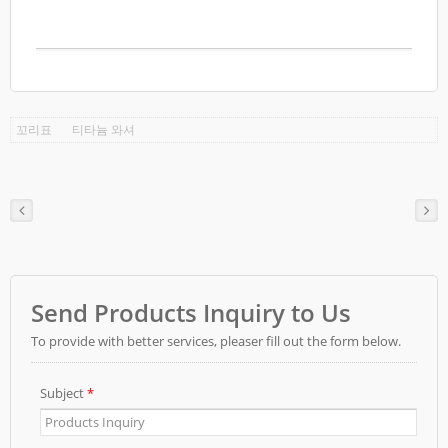
꼬리표
티타늄 와셔