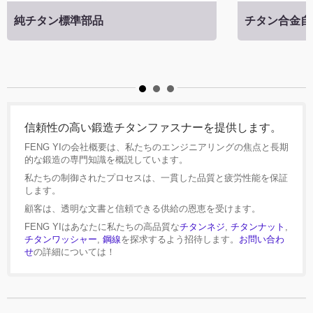
純チタン標準部品
チタン合金自
信頼性の高い鍛造チタンファスナーを提供します。
FENG YIの会社概要は、私たちのエンジニアリングの焦点と長期
的な鍛造の専門知識を概説しています。
私たちの制御されたプロセスは、一貫した品質と疲労性能を保証
します。
顧客は、透明な文書と信頼できる供給の恩恵を受けます。
FENG YIはあなたに私たちの高品質な
チタンネジ
,
チタンナット
,
チタンワッシャー
,
鋼線
を探求するよう招待します。
お問い合わ
せ
の詳細については！