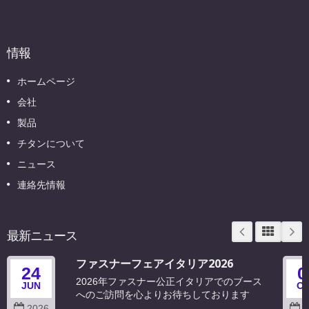
情報
ホームページ
会社
製品
チタンについて
ニュース
連絡先情報
最新ニュース
ファスナーフェアイタリア2026
24
0
2026年ファスナー公正イタリアでのブース
JUN
O
へのご訪問を心よりお待ちしております
2026
2