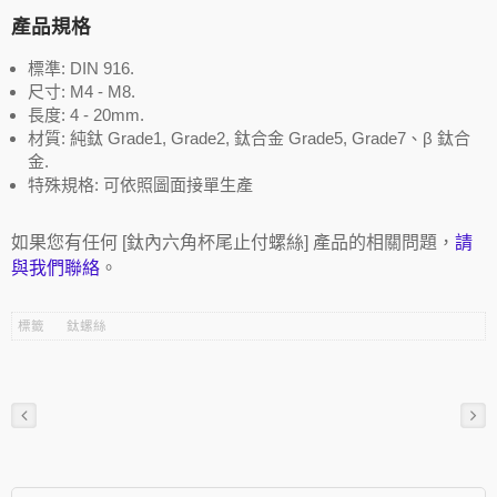
產品規格
標準: DIN 916.
尺寸: M4 - M8.
長度: 4 - 20mm.
材質: 純鈦 Grade1, Grade2, 鈦合金 Grade5, Grade7、β 鈦合
金.
特殊規格: 可依照圖面接單生產
如果您有任何 [鈦內六角杯尾止付螺絲] 產品的相關問題，
請
與我們聯絡
。
標籤
鈦螺絲