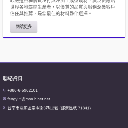
心嚴選各種優質冷打與冷加工成型鋼材，廣泛供應給
世界各地螺絲生產者，以優質的品質與服務深獲客戶
信任與推薦，是您最佳的材料夥伴選擇。
閱讀更多
聯絡資料
+886-6-5962101
fengyi.ti@msa.hinet.net
台南市關廟區崇明街3巷12號 (郵遞區號 71841)