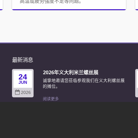
高温或疲劳强度不足等问题。
最新消息
2026年义大利米兰螺丝展
24
螺
诚挚地邀请您莅临参观我们在义大利螺丝展
JUN
的摊位。
2026
阅读更多