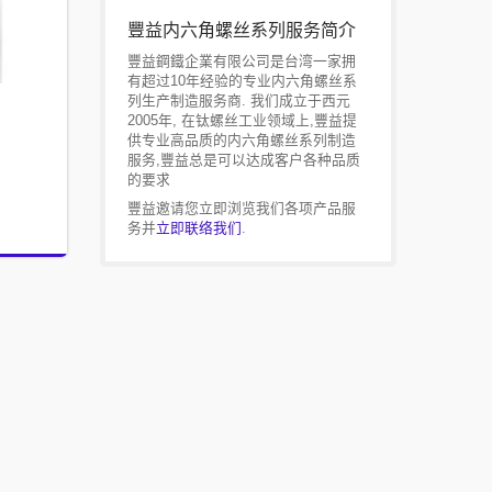
豐益内六角螺丝系列服务简介
豐益鋼鐵企業有限公司是台湾一家拥
有超过10年经验的专业内六角螺丝系
列生产制造服务商. 我们成立于西元
2005年, 在钛螺丝工业领域上,豐益提
供专业高品质的内六角螺丝系列制造
服务,豐益总是可以达成客户各种品质
的要求
豐益邀请您立即浏览我们各项产品服
务并
立即联络我们
.