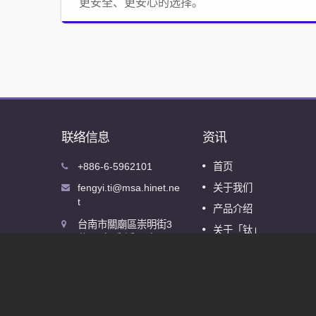
更安全、更安心的选择。
联络信息
资讯
2026年美国凤凰城螺丝展
+886-6-5962101
首页
08
利螺丝展
诚挚地邀请您莅临参观我们在美国凤凰城
fengyi.ti@msa.hinet.ne
关于我们
OCT
丝展的摊位。
t
产品介绍
2026
台南市關廟區崇明街3
阅读更多
关于「钛」
巷12號 (郵遞區號
最新消息
71841)
联络资讯