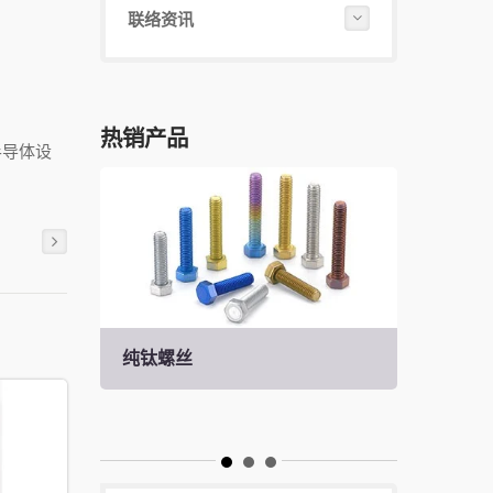
联络资讯
热销产品
半导体设
纯钛螺丝
钛合