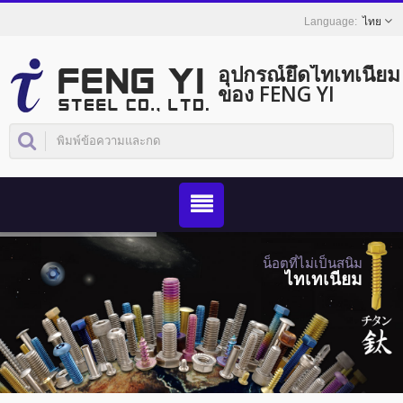
ไทย
อุปกรณ์ยึดไทเทเนียม
ของ FENG YI
น็อตที่ไม่เป็นสนิม
ไทเทเนียม