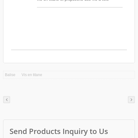
bombée fendue en titane pour répondre aux
besoins des clients.
Balise
Vis en titane