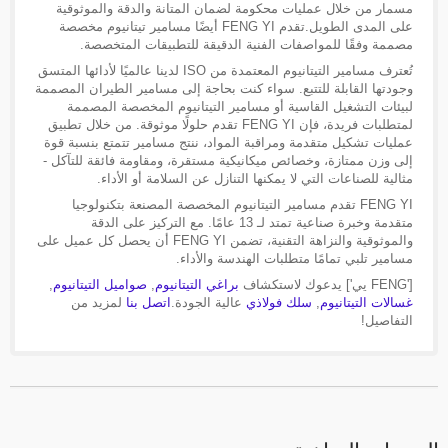
مسمار من خلال عمليات محكومة لضمان المتانة والدقة والموثوقية
على المدى الطويل.تقدم FENG YI أيضًا مسامير تيتانيوم مخصصة
مصممة وفقًا للمواصفات الفنية الدقيقة للتطبيقات المتخصصة.
تُعترف مسامير التيتانيوم المعتمدة من ISO لدينا عالميًا لأدائها المتسق
وجودتها القابلة للتتبع. سواء كنت بحاجة إلى مسامير الطيران المصممة
لبيئات التشغيل القاسية أو مسامير التيتانيوم المخصصة المصممة
لمتطلبات فريدة، فإن FENG YI تقدم حلولًا موثوقة. من خلال تطبيق
عمليات تشكيل متقدمة ومراقبة المواد، ننتج مسامير تتمتع بنسبة قوة
إلى وزن ممتازة، وخصائص ميكانيكية مستقرة، ومقاومة فائقة للتآكل -
مثالية للصناعات التي لا يمكنها التنازل عن السلامة أو الأداء.
FENG YI تقدم مسامير التيتانيوم المخصصة المصنعة بتكنولوجيا
متقدمة وخبرة صناعية تمتد لـ 13 عامًا. مع التركيز على الدقة
والموثوقية والنزاهة التقنية، تضمن FENG YI أن يحصل كل عميل على
مسامير تلبي تمامًا متطلبات الهندسة والأداء.
['FENG يي'] يدعوك لاستكشاف
براغي التيتانيوم
,
صواميل التيتانيوم
,
غسالات التيتانيوم
,
سلك فولاذي
عالية الجودة.
اتصل بنا
لمزيد من
التفاصيل!